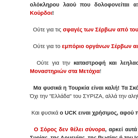
ολόκληρου λαού που δολοφονείται απ
Κούρδοι
!
Ούτε για τις
σφαγές των Σέρβων από το
Ούτε για το
εμπόριο οργάνων Σέρβων α
Ούτε για την
καταστροφή και λεηλα
Μοναστηριών στα Μετόχια
!
Μα φυσικά η Τουρκία είναι καλή! Τα Σκ
Όχι την "Ελλάδα" του ΣΥΡΙΖΑ, αλλά την αλη
Και φυσικά
o UCK ειναι χρήσιμος, αφού 
Ο Σόρος δεν θέλει σύνορα
, αρκεί αυτ
Συρίας, της Αρμενίας, της Ρωσίας ή του Ιρ