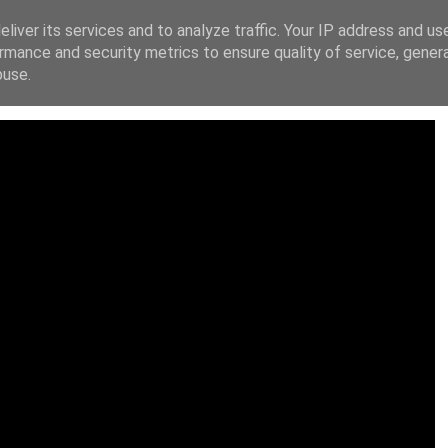
liver its services and to analyze traffic. Your IP address and us
ΙΚΗ ΔΙΑΚΗΡΥΞΗ
FACEBOOK
X
INSTAGRAM
YOUT
rmance and security metrics to ensure quality of service, gene
buse.