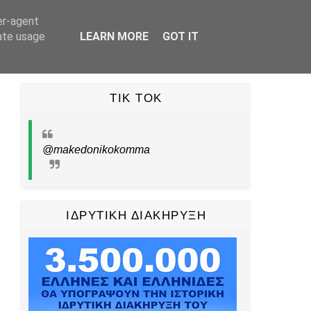
er-agent
UBE
TIKTOK
PINTEREST
ΕΠΙΚΟΙΝΩΝΙΑ
rate usage
LEARN MORE
GOT IT
TIK TOK
@makedonikokomma
ΙΔΡΥΤΙΚΗ ΔΙΑΚΗΡΥΞΗ