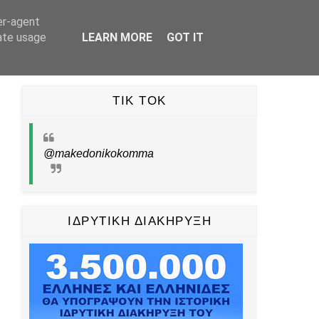
er-agent
UBE
TIKTOK
PINTEREST
ΕΠΙΚΟΙΝΩΝΙΑ
rate usage
LEARN MORE
GOT IT
TIK TOK
@makedonikokomma
ΙΔΡΥΤΙΚΗ ΔΙΑΚΗΡΥΞΗ