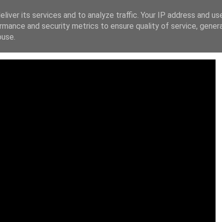
liver its services and to analyze traffic. Your IP address and us
ΙΚΗ ΔΙΑΚΗΡΥΞΗ
FACEBOOK
X
INSTAGRAM
YOUT
rmance and security metrics to ensure quality of service, gene
buse.