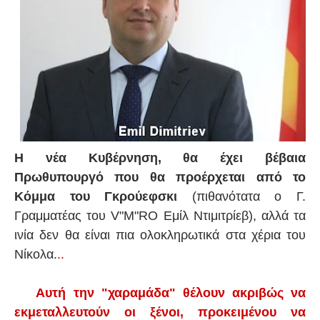
Η νέα Κυβέρνηση, θα έχει βέβαια
Πρωθυπουργό που θα προέρχεται από το
Κόμμα του Γκρούεφσκι
(πιθανότατα ο Γ.
Γραμματέας του V"M"RO Εμίλ Ντιμιτρίεβ), αλλά τα
ινία δεν θα είναι πια ολοκληρωτικά στα χέρια του
Νίκολα.
..
Αυτή την "χαραμάδα" θέλουν ακριβώς να
εκμεταλλευτούν οι ξένοι,
προκειμένου να