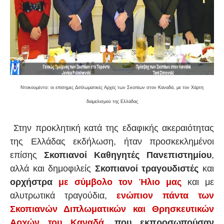
Ντοκουμέντο: οι επίσημες Διπλωματικές Αρχές των Σκοπίων στον Καναδά, με τον Χάρτη
διαμελισμού της Ελλάδας
Στην προκλητική κατά της εδαφικής ακεραιότητας
της Ελλάδας εκδήλωση, ήταν προσκεκλημένοι
επίσης
Σκοπιανοί Καθηγητές Πανεπιστημίου
,
αλλά και δημοφιλείς
Σκοπιανοί τραγουδιστές
και
ορχήστρα
με σύμβολο τον Ήλιο μας
και με
αλυτρωτικά τραγούδια,
ενώπιον πάντα των
Σκοπιανών Διπλωματικών και Θρησκευτικών
Αρχών του Καναδά
,
που εκπροσωπούσαν