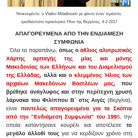
Ντοκουμέντο: ο Vlatko Miladinoski με φόντο έναν τεράστιο,
τρισδιάστατο προκλητικό Ήλιο της Βεργίνας, 4-2-2017
ΑΠΑΓΟΡΕΥΜΕΝΑ ΑΠΟ ΤΗΝ ΕΝΔΙΑΜΕΣΗ
ΣΥΜΦΩΝΙΑ
Όλα τα παραπάνω,
όπως ο
άθλιος αλυτρωτικός
Χάρτης αρπαγής της μίας και μόνης
Μακεδονίας των Ελλήνων και του Διαμελισμού
της Ελλάδας
, αλλά και
ο κλεμμένος Ήλιος των
αρχαίων Μακεδόνων Βασιλέων μας
, που
βρέθηκε ανάγλυφος και στην περίτεχνη χρυσή
λάρνακα του Φιλίππου Β΄ στις Αιγές
(Βεργίνα),
είναι
παντελώς απαγορευμένα για τα Σκόπια
από την "Ενδιάμεση Συμφωνία" του 199
5
, την
οποία καταντήσανε κουρέλι και αποτέλεσε
το
μεγάλο άλλοθί τους
για να κερδίζουν χρόνο στη