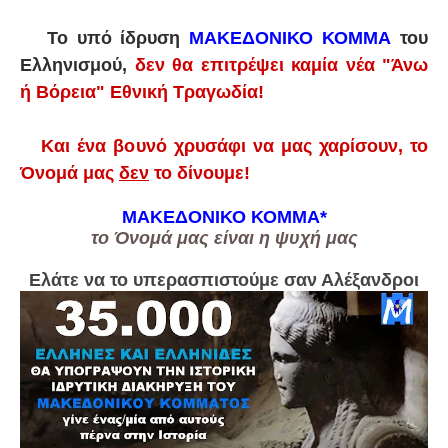
Το υπό ίδρυση
ΜΑΚΕΔΟΝΙΚΟ ΚΟΜΜΑ
του
Ελληνισμού,
δεν θα επιτρέψει καμία νέα "Άνω
ή Βόρεια" Εθνική Τραγωδία!
Και ένα βουνό χρυσάφι να μας χαρίσουν, το
Όνομά μας
δεν
το δίνουμε!
ΜΑΚΕΔΟΝΙΚΟ ΚΟΜΜΑ
*
το Όνομά μας είναι η ψυχή μας
Ελάτε
να το υπερασπιστούμε σαν Αλέξανδροι