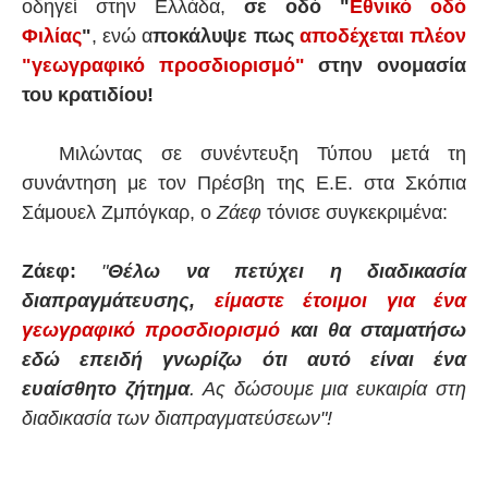
οδηγεί στην Ελλάδα,
σε οδό "
Εθνικό οδό
Φιλίας
"
, ενώ α
ποκάλυψε πως
αποδέχεται πλέον
"γεωγραφικό προσδιορισμό"
στην ονομασία
του κρατιδίου!
Μιλώντας σε συνέντευξη Τύπου μετά τη
συνάντηση με τον Πρέσβη της Ε.Ε. στα Σκόπια
Σάμουελ Ζμπόγκαρ, ο
Ζάεφ
τόνισε συγκεκριμένα:
Ζάεφ:
"
Θέλω να πετύχει η διαδικασία
διαπραγμάτευσης,
είμαστε έτοιμοι για ένα
γεωγραφικό προσδιορισμό
και θα σταματήσω
εδώ επειδή γνωρίζω ότι αυτό είναι ένα
ευαίσθητο ζήτημα
. Ας δώσουμε μια ευκαιρία στη
διαδικασία των διαπραγματεύσεων"!