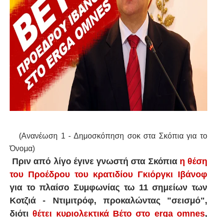
(Ανανέωση 1 - Δημοσκόπηση σοκ στα Σκόπια για το
Όνομα)
Πριν από λίγο έγινε γνωστή στα Σκόπια
η θέση
του Προέδρου του κρατιδίου Γκιόργκι Ιβάνοφ
για το πλαίσο Συμφωνίας τω 11 σημείων των
Κοτζιά - Ντιμιτρόφ, προκαλώντας "σεισμό",
διότι
θέτει κυριολεκτικά Βέτο στο erga omnes
,