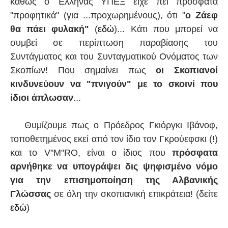
καθώς ο Έλληνας ΥΠΕΞ είχε πει πρόσφατα
"προφητικά" (για ...προχωρημένους), ότι "
ο Ζάεφ
θα πάει φυλακή"
(
εδώ
)... Κάτι που μπορεί να
συμβεί σε περίπτωση παραβίασης του
Συντάγματος και του Συνταγματικού Ονόματος των
Σκοπίων! Που σημαίνει πως
οι Σκοπιανοί
κινδυνεύουν να "πνιγούν" με το σκοινί που
ίδιοι άπλωσαν
...
Θυμίζουμε πως ο Πρόεδρος Γκιόργκι Ιβάνοφ,
τοποθετημένος εκεί από τον ίδιο τον Γκρούεφσκι (!)
και το V"M"RO, είναι ο ίδιος που
πρόσφατα
αρνήθηκε να υπογράψει δις ψηφισμένο νόμο
για την επισημοποίηση της Αλβανικής
Γλώσσας
σε όλη την σκοπιανική επικράτεια! (δείτε
εδώ
)