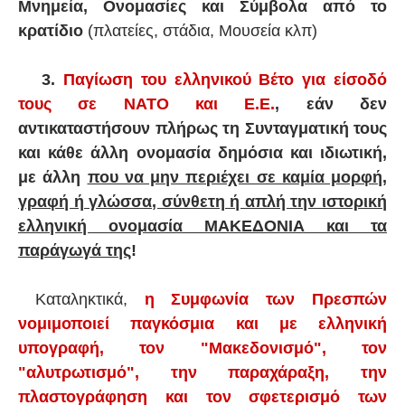
Μνημεία, Ονομασίες και Σύμβολα από το
κρατίδιο
(πλατείες, στάδια, Μουσεία κλπ)
3.
Παγίωση του ελληνικού Βέτο για είσοδό
τους σε ΝΑΤΟ και Ε.Ε.
, εάν δεν
αντικαταστήσουν πλήρως τη Συνταγματική τους
και κάθε άλλη ονομασία δημόσια και ιδιωτική,
με άλλη
που να μην περιέχει σε καμία μορφή,
γραφή ή γλώσσα, σύνθετη ή απλή την ιστορική
ελληνική ονομασία ΜΑΚΕΔΟΝΙΑ και τα
παράγωγά της
!
Καταληκτικά,
η Συμφωνία των Πρεσπών
νομιμοποιεί παγκόσμια και με ελληνική
υπογραφή, τον "Μακεδονισμό", τον
"αλυτρωτισμό", την παραχάραξη, την
πλαστογράφηση και τον σφετερισμό των