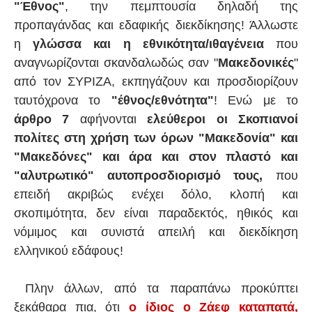
"Έθνος"
, την πεμπτουσία δηλαδή της
προπαγάνδας και εδαφικής διεκδίκησης! Άλλωστε
η
γλώσσα και η εθνικότητα/ιθαγένεια
που
αναγνωρίζονται σκανδαλωδώς σαν "
Μακεδονικές
"
από τον ΣΥΡΙΖΑ, εκπηγάζουν και προσδιορίζουν
ταυτόχρονα το
"έθνος/εθνότητα"
! Ενώ με το
άρθρο 7
αφήνονται
ελεύθεροι οι Σκοπιανοί
πολίτες στη χρήση των όρων "Μακεδονία" και
"Μακεδόνες" και άρα και στον πλαστό και
"αλυτρωτικό" αυτοπροσδιορισμό τους,
που
επειδή ακριβώς ενέχει δόλο, κλοπή και
σκοπιμότητα, δεν είναι παραδεκτός, ηθικός και
νόμιμος και συνιστά απειλή και διεκδίκηση
ελληνικού εδάφους!
Πλην άλλων, από τα παραπάνω προκύπτει
ξεκάθαρα πια, ότι
ο ίδιος ο Ζάεφ καταπατά,