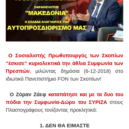
Ο Σοσιαλιστής Πρωθυπουργός των Σκοπίων
"έσκισε" κυριολεκτικά την άθλια Συμφωνία των
Πρεσπών
, μιλώντας δημόσια (6-12-2018) στο
ιδιωτικό Πανεπιστήμιο FON των Σκοπίων!
Ο Ζόραν Ζάεφ
καταπάτησε και με τα δυο του
πόδια την Συμφωνία-Δώρο του ΣΥΡΙΖΑ
στους
Πλαστογράφους τονίζοντας προκλητικά:
1. ΔΕΝ ΘΑ ΕΙΜΑΣΤΕ