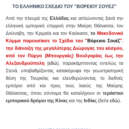
ΤΟ ΕΛΛΗΝΙΚΟ ΣΧΕΔΙΟ ΤΟΥ "ΒΟΡΕΙΟΥ ΣΟΥΕΖ"
Από την πλευρά της
Ελλάδας
και απλώνοντας ξανά την
ελληνική εμπορική επιρροή στην Μαύρη Θάλασσα, τον
Δούναβη, την Κριμαία και τον Καύκασο,
το
Μακεδονικό
Κόμμα παρουσίασε το Σχέδιο του "
Βόρειου Σουέζ
"
,
την διάνοιξη της μεγαλύτερης Διώρυγας του κόσμου,
από τον Πύργο (Μπουργκάς) Βουλγαρίας έως την
Αλεξανδρούπολη
(
εδώ
), παρακάμπτοντας εντελώς τα
Στενά, υποβαθμίζοντας κατακόρυφα την γεωστρατηγική
θέση της Τουρκίας και ελευθερώνοντας το διεθνές
εμπόριο από και προς τους λαούς της Μαύρης
Θάλασσας, όπου σύντομα θα καταλήγουν οι
τεράστιοι
εμπορικού δρόμοι της Κίνας
και της
Ινδίας
(δείτε
εδώ
).