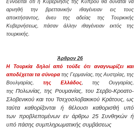
Εννοείται ότι η Κυβέρνησις της Κύπρου θα δύναται να
αρνηθή την βρεττανικήν ιθαγένειαν εις τους
αποκτήσαντος, άνευ της αδείας της Τουρκικής
Κυβερνήσεως, πάσαν άλλην ιθαγένειαν εκτός της
τουρκικής.
Άρθρον 26
Η Τουρκία δηλοί από τούδε ότι αναγνωρίζει και
αποδέχεται τα σύνορα
της Γερμανίας, της Αυστρίας, της
Βουλγαρίας,
της Ελλάδος
, της Ουγγαρίας,
Πολωνίας, της Ρουμανίας, του Σερβο-Κροατο-
της
Σλοβενικού και του Τσεχοσλοβακικού Κράτους, ως
ταύτα καθορίζονται ή θέλουσι καθορισθή υπό
των
προβλεπομένων εν άρθρω 25 Συνθηκών ή
υπό πάσης συμπληρωματικής συμβάσεως