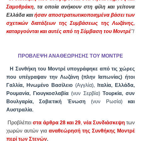
Σαμοθράκη
, τα οποία ανήκουν στη φίλη και γείτονα
Ελλάδα και
ήσαν αποστρατιωτικοποιημένα βάσει των
σχετικών διατάξεων της Συμβάσεως της Λωζάνης,
καταργούνται και αυτές από τη Σύμβαση του Μοντρέ
"!
ΠΡΟΒΛΕΨΗ ΑΝΑΘΕΩΡΗΣΗΣ ΤΟΥ ΜΟΝΤΡΕ
Η Συνθήκη του Μοντρέ υπογράφηκε από τις χώρες
που υπέγραψαν την Λωζάνη (πλην Ιαπωνίας) ήτοι
Γαλλία, Ηνωμένο Βασίλειο
(Αγγλία),
Ιταλία, Ελλάδα,
Ρουμανία, Γιουγκοσλαβία
(νυν Σερβία)
Τουρκία, συν
Βουλγαρία, Σοβιετική Ένωση
(νυν Ρωσία)
και
Αυστραλία.
Προβλέπει
στα άρθρα 28 και 29
,
νέα Συνδιάσκεψη
των
χωρών αυτών για
αναθεώρησή της Συνθήκης Μοντρέ
περί των Στενών
.