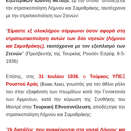
Εξωτερικών Ιωάννη Μεταξά
, εμ την οποία αποδέχεται
την στρατικοποίηση Λήμνου και Σαμοθράκης, ταυτόχρονα
με την στρατικοποίηση των Στενών:
"
Είμαστε εξ ολοκλήρου σύμφωνοι όσον αφορά στη
στρατιωτικοποίηση αυτών των δύο νησιών (Λήμνου
και Σαμοθράκης)
, ταυτόχρονα με τον εξοπλισμό των
Στενών
"
(Πρεσβευτής της Τουρκίας Ρουσέν Εσρέφ, 6-5-
1936)
Επίσης, στις
31 Ιουλίου 1936
, ο
Τούρκος ΥΠΕΞ
Ρουστού Αράς
(
Rustu Aras
)
, γνωστός για τον άθλιο ρόλο
του στην εξαφάνιση των πτωμάτων κατά την Γενοκτονία
των Αρμενίων, κατά την κύρωση της Συνθήκης του
Μοντρέ στην
Τουρκική Εθνοσυνέλευση
, αποδέχτηκε την
στρατικοποίηση Λήμνου και Σαμοθράκης:
"
Οι διατάξεις που αναφέρονται στα νησιά Λήμνος και