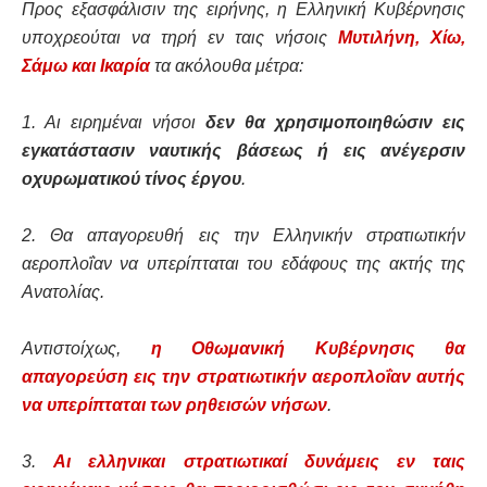
Προς εξασφάλισιν της ειρήνης, η Ελληνική Κυβέρνησις
υποχρεούται να τηρή εν ταις νήσοις
Μυτιλήνη, Χίω,
Σάμω και Ικαρία
τα ακόλουθα μέτρα:
1. Αι ειρημέναι νήσοι
δεν θα χρησιμοποιηθώσιν εις
εγκατάστασιν ναυτικής βάσεως ή εις ανέγερσιν
οχυρωματικού τίνος έργου
.
2. Θα απαγορευθή εις την Ελληνικήν στρατιωτικήν
αεροπλοΐαν να υπερίπταται του εδάφους της ακτής της
Ανατολίας.
Αντιστοίχως,
η Οθωμανική Κυβέρνησις θα
απαγορεύση εις την στρατιωτικήν αεροπλοΐαν αυτής
να υπερίπταται των ρηθεισών νήσων
.
3.
Αι ελληνικαι στρατιωτικαί δυνάμεις εν ταις