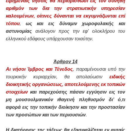
ειρημέναις νήσοις θα περιορισθώσι εις τον συνήθη
αριθμόν των δια την στρατιωτικήν υπηρεσίαν
καλουμένων, οίτινες δύνανται να εκγυμνάζωνται επί
τόπου
,
ως και εις δύναμιν χωροφυλακής και
αστυνομίας
ανάλογον προς την εφ’ ολοκλήρου του
ελληνικού εδάφους υπάρχουσαν τοιαύτην.
Άρθρον 14
Αι νήσοι Ίμβρος και Τένεδος
, παραμένουσαι υπό την
τουρκικήν κυριαρχίαν, θα απολαύωσιν
ειδικής
διοικητικής οργανώσεως, αποτελούμενης εκ τοπικών
στοιχείων
και παρεχούσης πάσαν εγγύησιν εις τον
μη μουσουλμανικόν ιθαγενή πληθυσμόν δι’ ό,τι
αφορά εις την τοπικήν διοίκησιν και την προστασίαν
των προσώπων και των περιουσιών
.
Η διατήρησις της τάξεως θα εξασφαλίζηται εν αυταίς