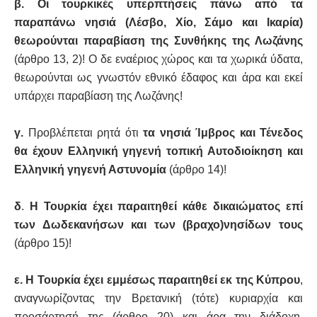
β. Οι τουρκικές υπερπτήσεις πάνω από τα
παραπάνω νησιά (Λέσβο, Χίο, Σάμο και Ικαρία)
θεωρούνται παραβίαση της Συνθήκης της Λωζάνης
(άρθρο 13, 2)!
Ο δε εναέριος χώρος και τα χωρικά ύδατα,
θεωρούνται ως γνωστόν εθνικό έδαφος και άρα και εκεί
υπάρχει παραβίαση της Λωζάνης!
γ.
Προβλέπεται ρητά ότι
τα νησιά Ίμβρος και Τένεδος
θα έχουν Ελληνική γηγενή τοπική Αυτοδιοίκηση και
Ελληνική γηγενή Αστυνομία
(άρθρο 14)!
δ
.
Η Τουρκία έχει παραιτηθεί κάθε δικαιώματος επί
των Δωδεκανήσων και των (βραχο)νησίδων τους
(άρθρο 15)!
ε. Η Τουρκία έχει εμμέσως παραιτηθεί εκ της Κύπρου
,
αναγνωρίζοντας την Βρετανική (τότε) κυριαρχία και
προσάρτησή της (άρθρο 20) και άρα την διάδοχη,