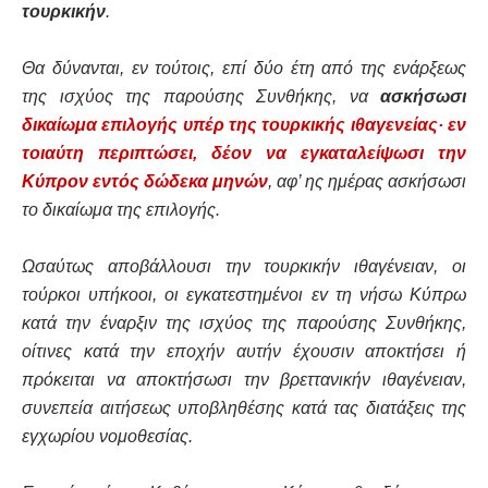
τουρκικήν
.
Θα δύνανται, εν τούτοις, επί δύο έτη από της ενάρξεως
της ισχύος της παρούσης Συνθήκης, να
ασκήσωσι
δικαίωμα επιλογής υπέρ της τουρκικής ιθαγενείας· εν
τοιαύτη περιπτώσει, δέον να εγκαταλείψωσι την
Κύπρον εντός δώδεκα μηνών
, αφ’ ης ημέρας ασκήσωσι
το δικαίωμα της επιλογής.
Ωσαύτως αποβάλλουσι την τουρκικήν ιθαγένειαν, οι
τούρκοι υπήκοοι, οι εγκατεστημένοι εv τη νήσω Κύπρω
κατά την έναρξιν της ισχύος της παρούσης Συνθήκης,
οίτινες κατά την εποχήν αυτήν έχουσιν αποκτήσει ή
πρόκειται να αποκτήσωσι την βρεττανικήν ιθαγένειαν,
συνεπεία αιτήσεως υποβληθέσης κατά τας διατάξεις της
εγχωρίου νομοθεσίας.