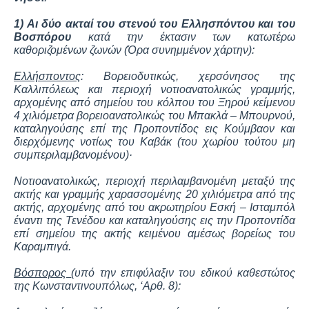
1) Αι δύο ακταί του στενού του Ελλησπόντου και του
Βοσπόρου
κατά την έκτασιν των κατωτέρω
καθοριζομένων ζωνών (Όρα συνημμένον χάρτην):
Ελλήσποντος
: Βορειοδυτικώς, χερσόνησος της
Καλλιπόλεως και περιοχή νοτιοανατολικώς γραμμής,
αρχομένης από σημείου του κόλπου του Ξηρού
κείμενου
4 χιλιόμετρα βορειοανατολικώς του Μπακλά – Μπουρνού,
καταληγούσης επί της Προποντίδος εις Κούμβαον και
διερχόμενης νοτίως του Καβάκ
(του χωρίου τούτου μη
συμπεριλαμβανομένου)·
Νοτιοανατολικώς, περιοχή περιλαμβανομένη μεταξύ της
ακτής και γραμμής χαρασσομένης 20 χιλιόμετρα από της
ακτής, αρχομένης από του ακρωτηρίου
Εσκή – Ισταμπόλ
έναντι της Τενέδου και καταληγούσης εις την Προποντίδα
επί σημείου της ακτής κειμένου αμέσως βορείως του
Καραμπιγά.
Βόσπορος
(υπό την επιφύλαξιν του εδικού καθεστώτος
της Κωνσταντινουπόλως, ‘Αρθ. 8):