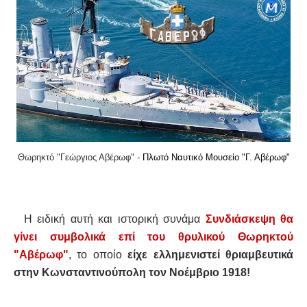
Θωρηκτό "Γεώργιος Αβέρωφ" -
Πλωτό Ναυτικό Μουσείο "Γ. Αβέρωφ"
Η ειδική αυτή και ιστορική συνάμα
Συνδιάσκεψη θα
γίνει συμβολικά επί του θρυλικού Θωρηκτού
"Αβέρωφ"
, το οποίο
είχε ελλημενιστεί θριαμβευτικά
στην Κωνσταντινούπολη τον Νοέμβριο 1918!