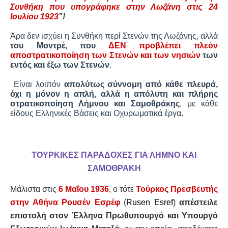
Συνθήκη που υπογράφηκε στην Λωζάνη στις 24
Ιουλίου 1923
"!
Άρα δεν ισχύει η Συνθήκη περί Στενών της Λωζάνης, αλλά
του Μοντρέ, που
ΔΕΝ προβλέπει πλεόν
αποστρατικοποίηση των Στενών και των νησιών
των
εντός και έξω των Στενών
.
Είναι λοιπόν
απολύτως σύννομη από κάθε πλευρά,
όχι η μόνον η απλή, αλλά η απόλυτη και πλήρης
στρατικοποίηση Λήμνου και Σαμοθράκης
, με κάθε
είδους Ελληνικές Βάσεις και Οχυρωματικά έργα.
ΤΟΥΡΚΙΚΕΣ ΠΑΡΑΔΟΧΕΣ ΓΙΑ ΛΗΜΝΟ ΚΑΙ
ΣΑΜΟΘΡΑΚΗ
Μάλιστα στις
6 Μαΐου 1936
, ο τότε
Τούρκος Πρεσβευτής
στην Αθήνα
Ρουσέν Εσρέφ
(
Rusen Esref
)
απέστειλε
επιστολή στον Έλληνα Πρωθυπουργό και Υπουργό