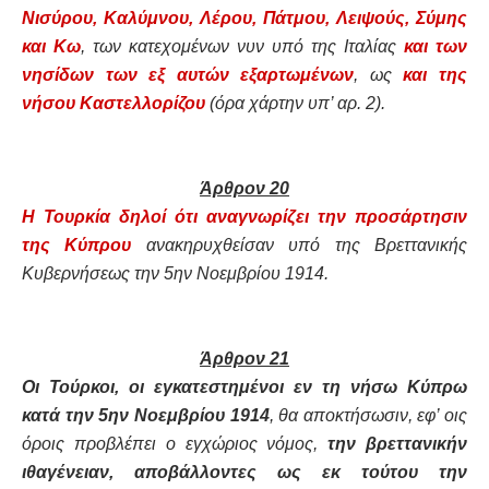
Νισύρου, Καλύμνου, Λέρου, Πάτμου, Λειψούς, Σύμης
και Κω
, των κατεχομένων νυν υπό της Ιταλίας
και των
νησίδων των εξ αυτών εξαρτωμένων
, ως
και της
νήσου Καστελλορίζου
(όρα χάρτην υπ’ αρ. 2).
Άρθρον 20
Η Τουρκία δηλοί ότι αναγνωρίζει την προσάρτησιν
της Κύπρου
ανακηρυχθείσαν υπό της Βρεττανικής
Κυβερνήσεως την 5ην Νοεμβρίου 1914.
Άρθρον 21
Οι Τούρκοι, οι εγκατεστημένοι εν τη νήσω Κύπρω
κατά την 5ην Νοεμβρίου 1914
, θα αποκτήσωσιν, εφ’ οις
όροις προβλέπει ο εγχώριος νόμος,
την βρεττανικήν
ιθαγένειαν, αποβάλλοντες ως εκ τούτου την