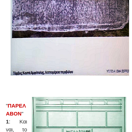
"
ΠΑΡΕΛ
ΑΒΟΝ
"
1
: Και
ναι, το