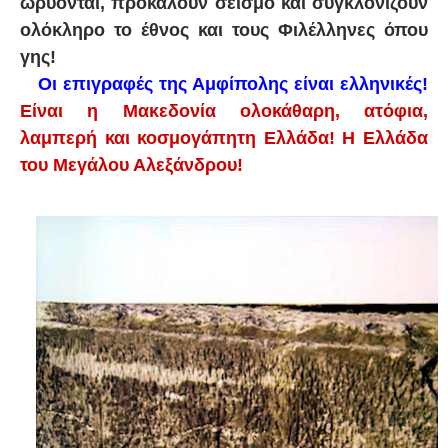
ωρύονται, προκαλούν σεισμό και συγκλονίζουν
ολόκληρο το έθνος και τους Φιλέλληνες όπου
γης!
Οι επιγραφές της Αμφίπολης είναι ελληνικές!
Είναι η Μακεδονία ολοκάθαρη, ατόφια,
λαμπερή και κοσμογάπητη Ελλάδα! Η Ελλάδα
του Μεγάλου Αλεξάνδρου!