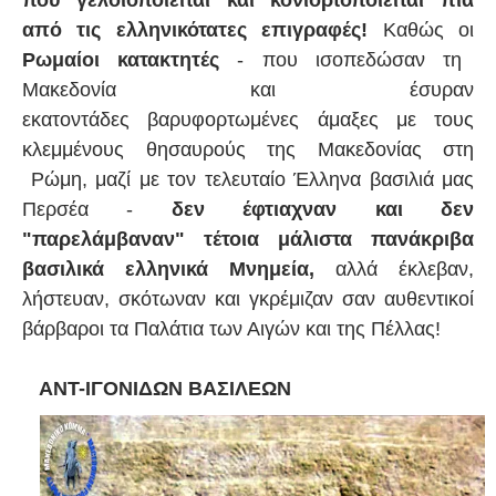
που γελοιοποιείται και κονιορτοποιείται πια
από τις ελληνικότατες επιγραφές!
Καθώς οι
Ρωμαίοι κατακτητές
- που ισοπεδώσαν τη
Μακεδονία και έσυραν
εκατοντάδες
βαρυφορτωμένες
άμαξες με τους
κλεμμένους θησαυρούς της Μακεδονίας στη
Ρώμη, μαζί με τον τελευταίο Έλληνα βασιλιά μας
Περσέα -
δεν έφτιαχναν και δεν
"παρελάμβαναν" τέτοια μάλιστα πανάκριβα
βασιλικά ελληνικά Μνημεία,
αλλά έκλεβαν,
λήστευαν, σκότωναν και γκρέμιζαν σαν αυθεντικοί
βάρβαροι τα Παλάτια των Αιγών και της Πέλλας!
ΑΝΤ-ΙΓΟΝΙΔΩΝ ΒΑΣΙΛΕΩΝ