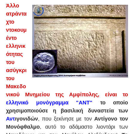
Άλλο
ατράντα
χτο
ντοκουμ
έντο
ελληνικ
ότητας
του
ασύγκρι
του
Μακεδο
νικού Μνημείου της Αμφίπολης, είναι το
ελληνικό μονόγραμμα "ΑΝΤ"
το οποίο
χρησιμοποιούσε η βασιλική δυναστεία των
Αντ
ιγονιδών
, που ξεκίνησε με τον
Αντίγονο τον
Μονόφθαλμο
, αυτό το αδάμαστο λιοντάρι των