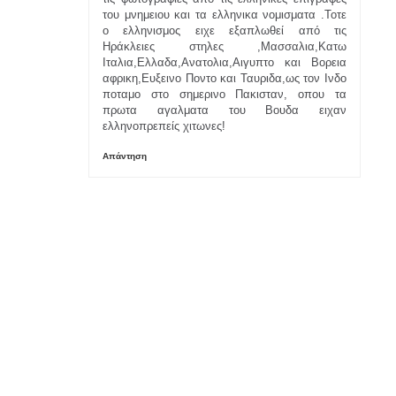
του μνημειου και τα ελληνικα νομισματα .Τοτε
ο ελληνισμος ειχε εξαπλωθεί από τις
Ηράκλειες στηλες ,Μασσαλια,Κατω
Ιταλια,Ελλαδα,Ανατολια,Αιγυπτο και Βορεια
αφρικη,Ευξεινο Ποντο και Ταυριδα,ως τον Ινδο
ποταμο στο σημερινο Πακισταν, οπου τα
πρωτα αγαλματα του Βουδα ειχαν
ελληνοπρεπείς χιτωνες!
Απάντηση