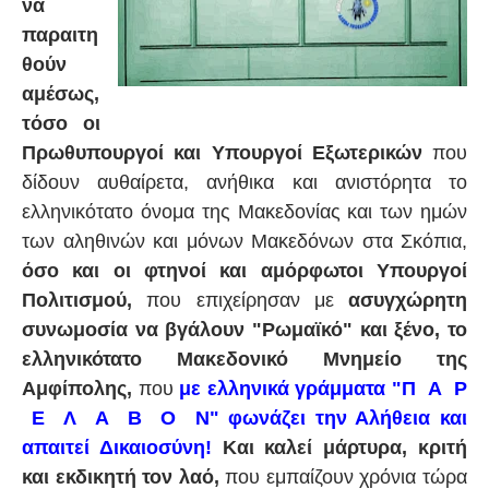
να
παραιτη
θούν
αμέσως,
τόσο οι
Πρωθυπουργοί και Υπουργοί Εξωτερικών
που
δίδουν αυθαίρετα, ανήθικα και ανιστόρητα το
ελληνικότατο όνομα της Μακεδονίας και των ημών
των αληθινών και μόνων Μακεδόνων στα Σκόπια,
όσο και οι φτηνοί και αμόρφωτοι Υπουργοί
Πολιτισμού,
που επιχείρησαν με
ασυγχώρητη
συνωμοσία να βγάλουν "Ρωμαϊκό" και ξένο, το
ελληνικότατο Μακεδονικό Μνημείο της
Αμφίπολης,
που
με ελληνικά γράμματα "Π Α Ρ
Ε Λ Α Β Ο Ν" φωνάζει την Αλήθεια και
απαιτεί Δικαιοσύνη!
Και καλεί μάρτυρα, κριτή
και εκδικητή τον λαό,
που εμπαίζουν χρόνια τώρα