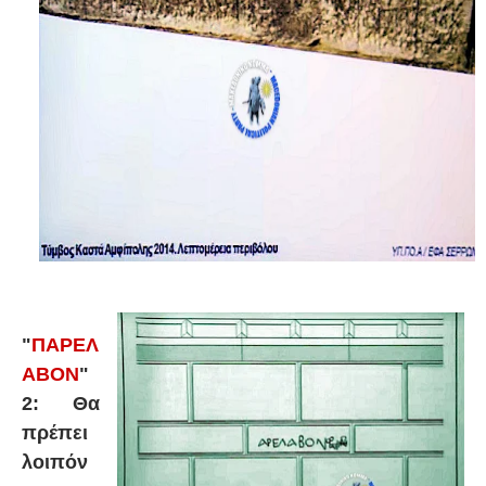
"
ΠΑΡΕΛ
ΑΒΟΝ
"
2: Θα
πρέπει
λοιπόν