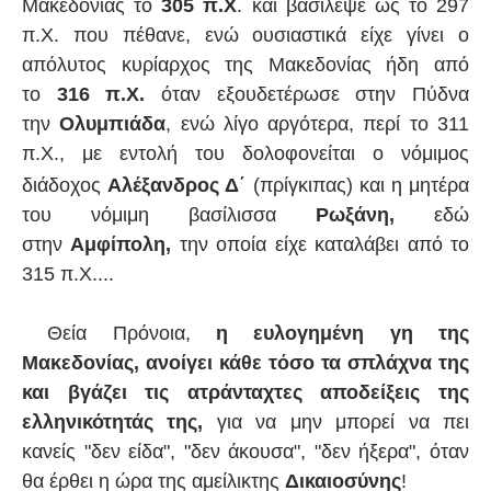
Μακεδονίας το
305 π.Χ
. και βασίλεψε ως το 297
π.Χ. που πέθανε, ενώ
ουσιαστικά
είχε γίνει ο
απόλυτος κυρίαρχος της Μακεδονίας ήδη από
το
316 π.Χ.
όταν εξουδετέρωσε στην Πύδνα
την
Ολυμπιάδα
, ενώ λίγο αργότερα, περί το 311
π.Χ., με εντολή του δολοφονείται ο νόμιμος
διάδοχος
Αλέξανδρος Δ΄
(πρίγκιπας) και η μητέρα
του νόμιμη βασίλισσα
Ρωξάνη,
εδώ
στην
Αμφίπολη,
την οποία είχε καταλάβει από το
315 π.Χ....
Θεία Πρόνοια,
η ευλογημένη γη της
Μακεδονίας, ανοίγει κάθε τόσο τα σπλάχνα της
και βγάζει τις ατράνταχτες αποδείξεις της
ελληνικότητάς της,
για να μην μπορεί να πει
κανείς "δεν είδα", "δεν άκουσα", "δεν ήξερα", όταν
θα έρθει η ώρα της αμείλικτης
Δικαιοσύνης
!