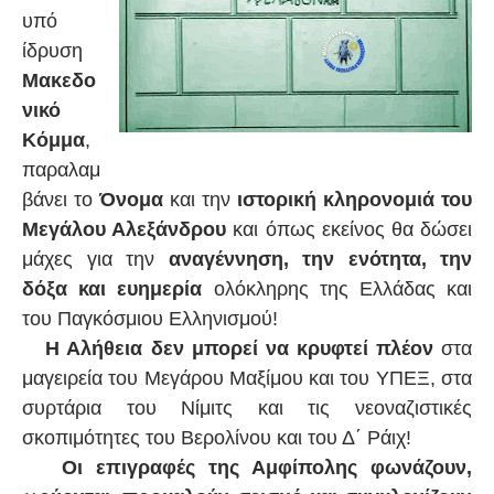
υπό
ίδρυση
Μακεδο
νικό
Κόμμα
,
παραλαμ
βάνει το
Όνομα
και την
ιστορική κληρονομιά του
Μεγάλου Αλεξάνδρου
και όπως εκείνος θα δώσει
μάχες για την
αναγέννηση, την ενότητα, την
δόξα και ευημερία
ολόκληρης της Ελλάδας και
του Παγκόσμιου Ελληνισμού!
Η Αλήθεια δεν μπορεί να κρυφτεί πλέον
στα
μαγειρεία του Μεγάρου Μαξίμου και του ΥΠΕΞ, στα
συρτάρια του Νίμιτς και τις νεοναζιστικές
σκοπιμότητες του Βερολίνου και του Δ΄ Ράιχ!
Οι επιγραφές της Αμφίπολης φωνάζουν,