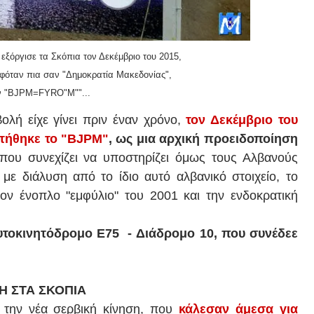
εξόργισε τα Σκόπια τον Δεκέμβριο του 2015,
αφόταν πια σαν "Δημοκρατία Μακεδονίας",
ν "BJPM=FYRO"M""...
ολή είχε γίνει πριν έναν χρόνο,
τον Δεκέμβριο του
ετήθηκε το "BJPM"
, ως μια αρχική προειδοποίηση
ου συνεχίζει να υποστηρίζει όμως τους Αλβανούς
με διάλυση από το ίδιο αυτό αλβανικό στοιχείο, το
ον ένοπλο "εμφύλιο" του 2001 και την ενδοκρατική
υτοκινητόδρομο
E75
- Διάδρομο 10, που συνέδεε
 ΣΤΑ ΣΚΟΠΙΑ
την νέα σερβική κίνηση, που
κάλεσαν άμεσα για