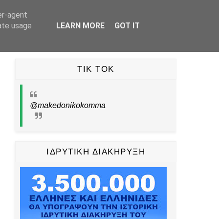
er-agent
UBE
TIKTOK
PINTEREST
ΕΠΙΚΟΙΝΩΝΙΑ
rate usage
LEARN MORE
GOT IT
TIK TOK
@makedonikokomma
ΙΔΡΥΤΙΚΗ ΔΙΑΚΗΡΥΞΗ