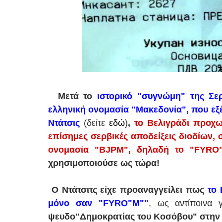
Μετά το
ιστορικό "συγνώμη" της Σε
ελληνική ονομασία "Μακεδονία", που εξ
Ντάτσις
(δείτε
εδώ
)
,
το Βελιγράδι προχ
επίσημες σερβικές αποδείξεις διοδίων, 
ονομασία "BJPM", δηλαδή το "FYRO"
χρησιμοποιούσε ως τώρα!
Ο Ντάτσιτς είχε προαναγγείλει πως
το 
μόνο σαν "FYRO"M""
, ως αντίποινα 
ψευδο"Δημοκρατίας του Κοσόβου" στην