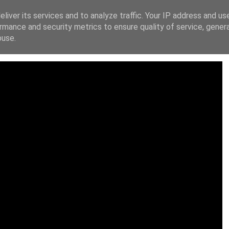
liver its services and to analyze traffic. Your IP address and us
ΙΚΗ ΔΙΑΚΗΡΥΞΗ
FACEBOOK
X
INSTAGRAM
YOUT
rmance and security metrics to ensure quality of service, gene
buse.