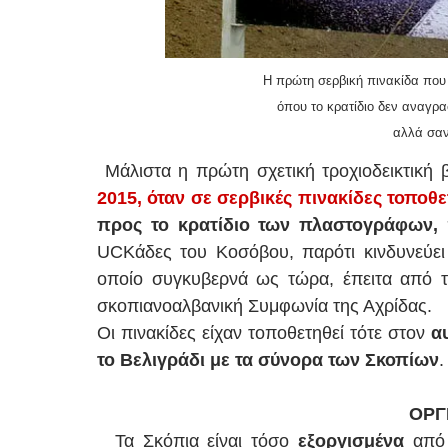
Η πρώτη σερβική πινακίδα που 
όπου το κρατίδιο δεν αναγρ
αλλά σα
Μάλιστα η πρώτη σχετική τροχιοδεικτική β
2015, όταν σε σερβικές πινακίδες τοποθ
προς το κρατίδιο των πλαστογράφων,
π
UCKάδες του Κοσόβου, παρότι κινδυνεύει 
οποίο συγκυβερνά ως τώρα, έπειτα από τ
σκοπιανοαλβανική Συμφωνία της Αχρίδας.
Οι πινακίδες είχαν τοποθετηθεί τότε στον
α
το Βελιγράδι με τα σύνορα των Σκοπίων
.
ΟΡΓΗ
Τα Σκόπια είναι τόσο
εξοργισμένα
από 