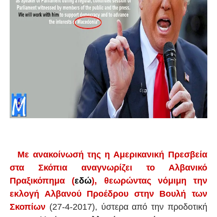
Με ανακοίνωσή της η Αμερικανική Πρεσβεία
στα Σκόπια αναγνωρίζει το Αλβανικό
Πραξικόπημα
(
εδώ
)
, θεωρώντας νόμιμη την
εκλογή Αλβανού Προέδρου στην Βουλή των
Σκοπίων
(27-4-2017), ύστερα από την προδοτική