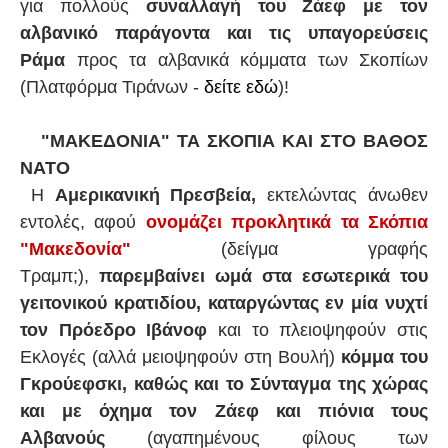
για πολλούς
συναλλαγή του Ζάεφ με τον
αλβανικό παράγοντα και τις υπαγορεύσεις
Ράμα
προς τα αλβανικά κόμματα των Σκοπίων
(Πλατφόρμα Τιράνων -
δείτε εδώ
)!
"ΜΑΚΕΔΟΝΙΑ" ΤΑ ΣΚΟΠΙΑ ΚΑΙ ΣΤΟ ΒΑΘΟΣ
ΝΑΤΟ
Η
Αμερικανική Πρεσβεία,
εκτελώντας άνωθεν
εντολές, αφού
ονομάζει προκλητικά τα Σκόπια
"Μακεδονία"
(δείγμα γραφής
Τραμπ;),
παρεμβαίνει ωμά στα εσωτερικά του
γειτονικού κρατιδίου,
καταργώντας εν μία νυχτί
τον Πρόεδρο Ιβάνοφ
και το πλειοψηφούν στις
Εκλογές (αλλά μειοψηφούν στη Βουλή)
κόμμα του
Γκρούεφσκι, καθώς και το Σύνταγμα της χώρας
και με όχημα τον Ζάεφ και πιόνια τους
Αλβανούς
(αγαπημένους φίλους των