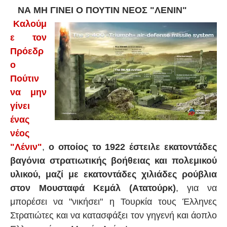
ΝΑ ΜΗ ΓΙΝΕΙ Ο ΠΟΥΤΙΝ ΝΕΟΣ "ΛΕΝΙΝ"
Καλούμ
ε τον
Πρόεδρ
ο
Πούτιν
να μην
γίνει
ένας
νέος
"Λένιν"
,
ο οποίος το 1922 έστειλε εκατοντάδες
βαγόνια στρατιωτικής βοήθειας και πολεμικού
υλικού, μαζί με εκατοντάδες χιλιάδες ρούβλια
στον Μουσταφά Κεμάλ (Ατατούρκ)
, για να
μπορέσει να "νικήσει" η Τουρκία τους Έλληνες
Στρατιώτες και να κατασφάξει τον γηγενή και άοπλο