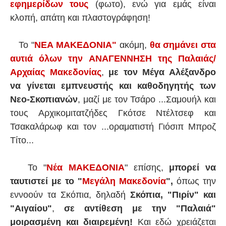
εφημερίδων τους
(φωτο), ενώ για εμάς είναι
κλοπή, απάτη και πλαστογράφηση!
Το "
ΝΕΑ ΜΑΚΕΔΟΝΙΑ"
ακόμη,
θα σημάνει στα
αυτιά όλων την ΑΝΑΓΕΝΝΗΣΗ της Παλαιάς/
Αρχαίας Μακεδονίας
,
με τον Μέγα Αλέξανδρο
να γίνεται εμπνευστής και καθοδηγητής των
Νεο-Σκοπιανών
, μαζί με τον Τσάρο ...Σαμουήλ και
τους Αρχικομιτατζήδες Γκότσε Ντέλτσεφ και
Τσακαλάρωφ και τον ...οραματιστή Γιόσιπ Μπροζ
Τίτο...
Το "
Νέα ΜAKEΔONIA
" επίσης,
μπορεί να
ταυτιστεί με το "
Μεγάλη Μακεδονία
",
όπως την
εννοούν τα Σκόπια, δηλαδή
Σκόπια, "Πιρίν" και
"Αιγαίου"
,
σε αντίθεση με την "Παλαιά"
μοιρασμένη και διαιρεμένη!
Και εδώ χρειάζεται