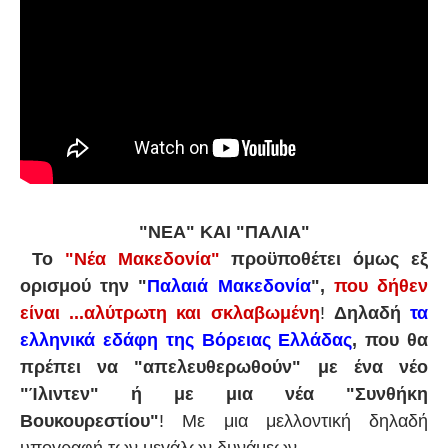
"ΝΕΑ" ΚΑΙ "ΠΑΛΙΑ"
Το
"Νέα Μακεδονία"
προϋποθέτει όμως εξ
ορισμού την
"
Παλαιά Μακεδονία
"
,
που δήθεν
είναι ...αλύτρωτη και σκλαβωμένη
!
Δηλαδή
τα
ελληνικά εδάφη της Βόρειας Ελλάδας
, που θα
πρέπει να "απελευθερωθούν" με ένα νέο
"Ίλιντεν" ή με μια νέα "Συνθήκη
Βουκουρεστίου"
! Με μια μελλοντική δηλαδή
υπογραφή των μεγάλων δυνάμεων...