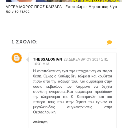
ΑΡΤΕΜΙΔΩΡΟΣ ΠΡΟΣ ΚΑΙΣΑΡΑ - Επιστολή σε Μητσοτάκη λίγο
πριν το τέλος
1 ΣΧΌΛΙΟ:
THESSALONIAN
23 ΔΕΚΕΜΒΡΊΟΥ 2017 ΣΤΙΣ
10:31 Μ.Μ.
Η αντιπολιτευση εχει την υποχρεωση να παρει
θεση. Ομως ο Κουλης δεν τολμαει και κρυβεται
πισω απο την αδελφη του. Και αμφοτεροι στην
ουσια εκβιαζουν τον Καμμενο να δεχθει
συνθετη ονομασια..Και αμφοτεροι προδιδουν
την κληρονομια του Κ. Καραμανλη και του
πατερα τους που στην θητεια του εγιναν οι
μεγαλειωδεις συγκεντρωσεις στην
Θεσσαλονικη.
Απάντηση