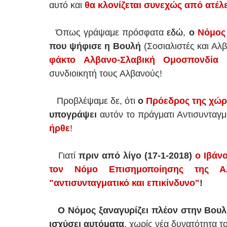
αυτό και
θα κλονίζεται συνεχώς από ατέλε
Όπως γράψαμε πρόσφατα
εδώ
,
ο
Νόμος
που ψήφισε η Βουλή
(Σοσιαλιστές και Αλ
φάκτο Αλβανο-Σλαβική Ομοσπονδία 
συνδιοικητή τους Αλβανούς!
Προβλέψαμε δε, ότι
ο
Πρόεδρος της χώρ
υπογράψει
αυτόν το πράγματι Αντισυνταγ
ήρθε
!
Γιατί
πριν από λίγο (17-1-2018)
ο Ιβάν
τον Νόμο Επισημοποίησης της Αλ
"αντισυνταγματικό και επικίνδυνο"
!
Ο Νόμος ξαναγυρίζει πλέον στην Βου
ισχύσει αυτόματα
, χωρίς νέα δυνατότητα τ