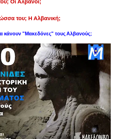
του; Οι Αλβανοί;
λώσσα του; Η Αλβανική;
α κάνουν "Μακεδόνες" τους Αλβανούς;