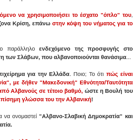
χόμενο να χρησιμοποιήσει το έσχατο "όπλο" του
,
ζονα Κρίση, επάνω
στην κόψη του νήματος για το
το παράλληλο
ενδεχόμενο της προσφυγής στο
ση των Σλάβων, που αλβανοποιούνται θανάσιμα
...
πιχείρημα για την Ελλάδα
. Ποιο; Το ότι
πώς είναι
ία", με δήθεν "Μακεδονική" Εθνότητα/Ταυτότητα
 από Αλβανούς σε τέτοιο βαθμό,
ώστε
η Βουλή του
επίσημη γλώσσα του την Αλβανική
!
α να ονομαστεί
"Αλβανο-Σλαβική Δημοκρατία" και
ατία.