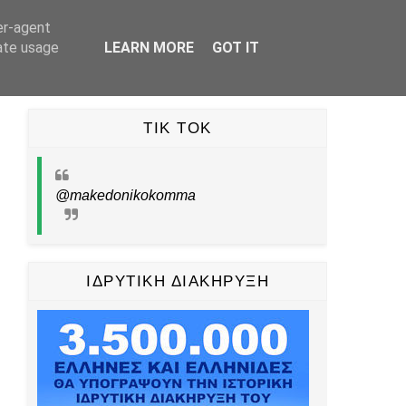
er-agent
UBE
TIKTOK
PINTEREST
ΕΠΙΚΟΙΝΩΝΙΑ
rate usage
LEARN MORE
GOT IT
TIK TOK
@makedonikokomma
ΙΔΡΥΤΙΚΗ ΔΙΑΚΗΡΥΞΗ