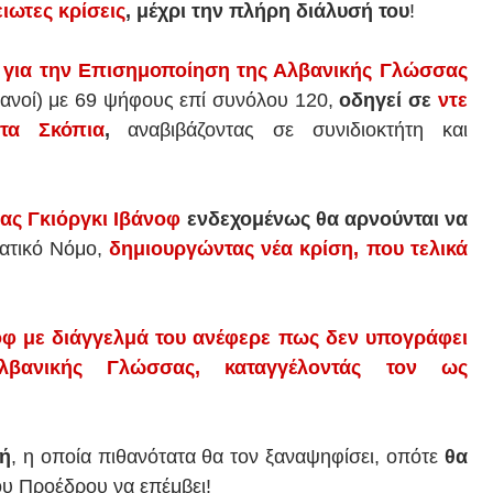
ιωτες κρίσεις
, μέχρι την πλήρη διάλυσή του
!
 για την Επισημοποίηση της Αλβανικής Γλώσσας
βανοί) με 69 ψήφους επί συνόλου 120,
οδηγεί σε
ντε
τα Σκόπια
,
αναβιβάζοντας σε συνιδιοκτήτη και
ας Γκιόργκι Ιβάνοφ
ενδεχομένως θα αρνούνται να
ματικό Νόμο,
δημιουργώντας νέα κρίση, που τελικά
οφ με διάγγελμά του ανέφερε πως δεν υπογράφει
βανικής Γλώσσας, καταγγέλοντάς τον ως
λή
, η οποία πιθανότατα θα τον ξαναψηφίσει, οπότε
θα
ου Προέδρου να επέμβει!