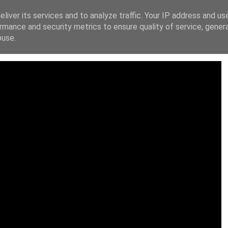
liver its services and to analyze traffic. Your IP address and us
ΙΚΗ ΔΙΑΚΗΡΥΞΗ
FACEBOOK
X
INSTAGRAM
YOUT
rmance and security metrics to ensure quality of service, gene
buse.