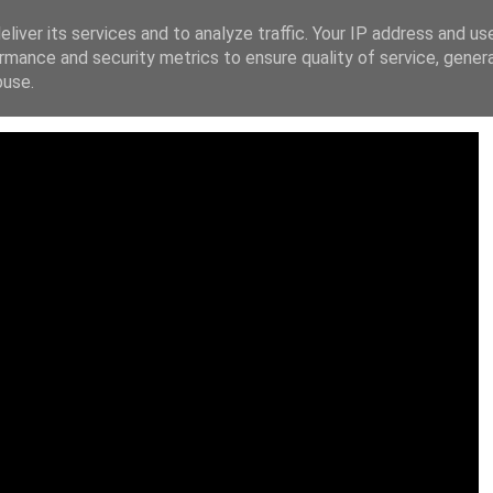
liver its services and to analyze traffic. Your IP address and us
ΙΚΗ ΔΙΑΚΗΡΥΞΗ
FACEBOOK
X
INSTAGRAM
YOUT
rmance and security metrics to ensure quality of service, gene
buse.