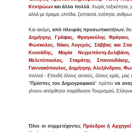
Κεντρώων
και άλλα πολλά
. Χωρίς τοξικότητα,
αλλά με όραμα, ελπίδα, ζεστασιά, ενότητα, ανθρωπ
Και ακόμη,
από πλευράς προσωπικοτήτων
, θ
Δημήτρης
Γράψας, Φραγκούλης Φράγκος 
Φώσκολος, Νίκος Λυγερός, Σάββας και Στα
Κουνάδης,
Μαρία Νεγρεπόντη-Δελιβάν
Μελετόπουλος,
Σταμάτης Σπανουδάκης
Γιαννακόπουλος, Δημήτρης Αλεξάνδρου, Φω
πολλοί - Επειδή όλους αυτούς, όλους εμάς, μας ε
"
Πρέσπες του Δημογραφικού
" πρέπει
να ανα
γίνουν απόρθητοι παράδεισοι Τουρισμού, Ελληνικ
Όλοι οι συμμετέχοντες
Πρόεδροι ή Αρχηγοί