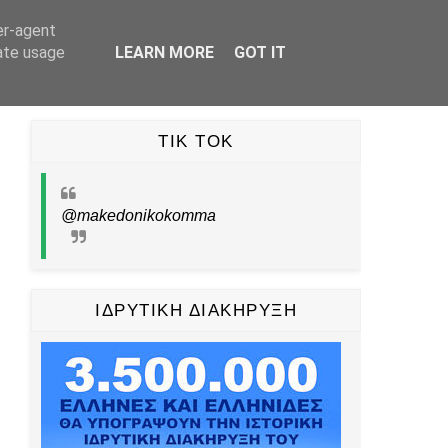
er-agent
UBE
TIKTOK
PINTEREST
ΕΠΙΚΟΙΝΩΝΙΑ
rate usage
LEARN MORE
GOT IT
TIK TOK
@makedonikokomma
ΙΔΡΥΤΙΚΗ ΔΙΑΚΗΡΥΞΗ