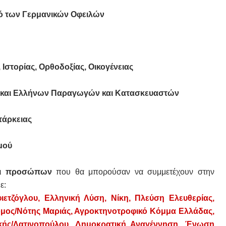
ό των Γερμανικών Οφειλών
Ιστορίας, Ορθοδοξίας, Οικογένειας
λά και Ελλήνων Παραγωγών και Κατασκευαστών
τάρκειας
μού
αι προσώπων
που θα μπορούσαν να συμμετέχουν στην
με:
ιετζόγλου,
Ελληνική Λύση, Νίκη, Πλεύση Ελευθερίας,
όμος/Νότης Μαριάς, Αγροκτηνοτροφικό Κόμμα Ελλάδας,
κής/Λατινοπούλου,
Δημοκρατική Αναγέννηση,
Ένωση