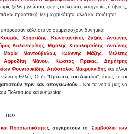
 χωρίς ξύλινη γλώσσα, χωρίς ατέλειωτες κατηγορίες ή ύβρεις,
ιά και προοπτική! Με μαχητικότητα, αλλά και ποιότητα!
α μπορούσαν κάλλιστα να συμμετάσχουν
δυνητικά:
Κοσμάς Χρηστίδης, Κωνσταντίνος Ζαζιάς, Αντώνης
ύρος Καλεντερίδης, Μιχάλης Χαραλαμπίδης, Αντώνης
η, Μαρία Μαντούβαλου,
Ιωάννης Μάζης,
Μελέτης
, Αφροδίτη Μάνου, Κώστας Πρέκας, Δημήτρης
κίων Φουντουκίδης, Απόστολος Μακρυανίδης
και άλλοι
νώνει η Ελλάς. Οι δε "
Πρέσπες του Αιγαίου
", όπως και οι
χαιτιστούν πριν καν απογειωθούν
... Και τα νησιά μας να
ού Πολιτισμού και ευημερίας.
ΠΩΣ
 και Προσωπικότητες
, συγκροτούν το
"
Συμβούλιο των