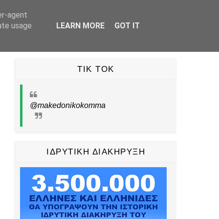
er-agent
UBE
TIKTOK
PINTEREST
ΕΠΙΚΟΙΝΩΝΙΑ
rate usage
LEARN MORE
GOT IT
TIK TOK
@makedonikokomma
ΙΔΡΥΤΙΚΗ ΔΙΑΚΗΡΥΞΗ