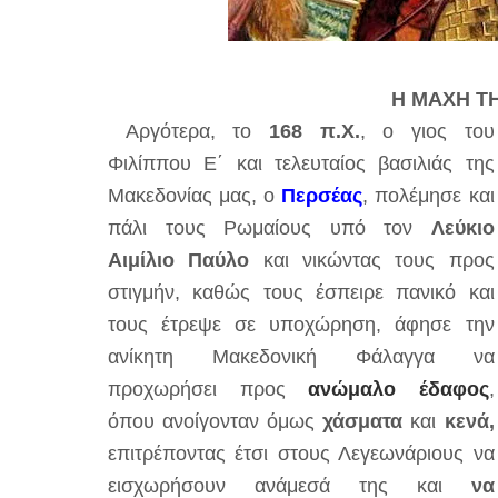
Η ΜΑΧΗ ΤΗ
Αργότερα, το
168 π.Χ.
, ο γιος του
Φιλίππου Ε΄ και τελευταίος βασιλιάς της
Μακεδονίας μας, ο
Περσέας
, πολέμησε και
πάλι τους Ρωμαίους υπό τον
Λεύκιο
Αιμίλιο Παύλο
και νικώντας τους προς
στιγμήν, καθώς τους έσπειρε πανικό και
τους έτρεψε σε υποχώρηση, άφησε την
ανίκητη Μακεδονική Φάλαγγα να
προχωρήσει προς
ανώμαλο έδαφος
,
όπου ανοίγονταν όμως
χάσματα
και
κενά,
επιτρέποντας έτσι στους Λεγεωνάριους να
εισχωρήσουν ανάμεσά της και
να