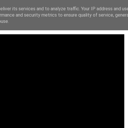
liver its services and to analyze traffic. Your IP address and us
ΙΚΗ ΔΙΑΚΗΡΥΞΗ
FACEBOOK
X
INSTAGRAM
YOUT
rmance and security metrics to ensure quality of service, gene
buse.