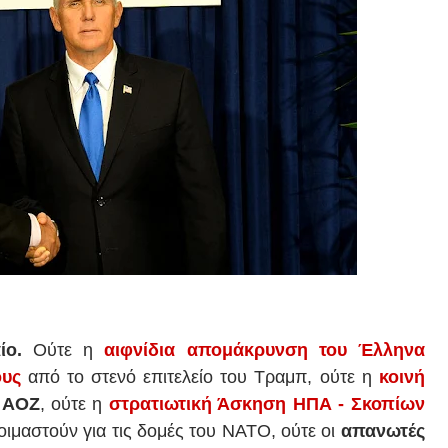
ίο.
Ούτε η
αιφνίδια απομάκρυνση του Έλληνα
ους
από το στενό επιτελείο του Τραμπ, ούτε η
κοινή
 ΑΟΖ
, ούτε η
στρατιωτική Άσκηση ΗΠΑ - Σκοπίων
οιμαστούν για τις δομές του ΝΑΤΟ, ούτε οι
απανωτές