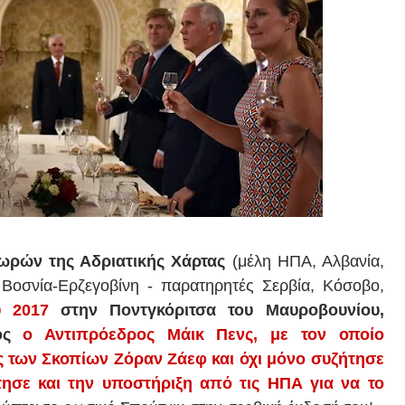
ωρών της Αδριατικής Χάρτας
(μέλη ΗΠΑ, Αλβανία,
 Βοσνία-Ερζεγοβίνη - παρατηρητές Σερβία, Κόσοβο,
υ 2017
στην Ποντγκόριτσα του Μαυροβουνίου,
ιος
ο Αντιπρόεδρος Μάικ Πενς, με τον οποίο
 των Σκοπίων Ζόραν Ζάεφ και όχι μόνο συζήτησε
τησε και την υποστήριξη από τις ΗΠΑ για να το