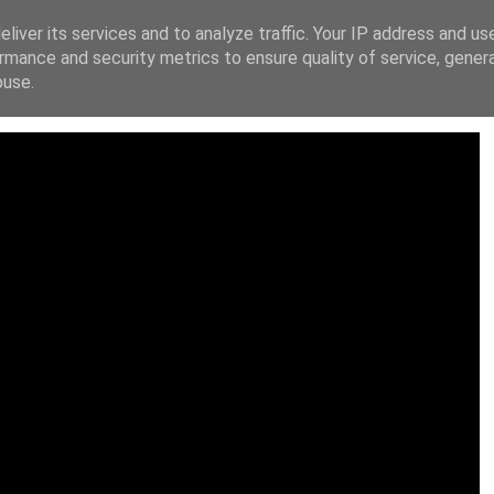
liver its services and to analyze traffic. Your IP address and us
ΙΚΗ ΔΙΑΚΗΡΥΞΗ
FACEBOOK
X
INSTAGRAM
YOUT
rmance and security metrics to ensure quality of service, gene
buse.