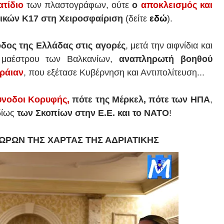
ατίδιο
των πλαστογράφων, ούτε
ο
αποκλεισμός και
ικών Κ17 στη Χειροσφαίριση
(δείτε
εδώ
).
οδος της Ελλάδας στις αγορές
, μετά την αιφνίδια και
 μαέστρου των Βαλκανίων,
αναπληρωτή βοηθού
ράιαν
, που εξέτασε Κυβέρνηση και Αντιπολίτευση...
νοδοι Κορυφής
,
πότε της Μέρκελ, πότε των ΗΠΑ
,
ιδίως
των Σκοπίων στην Ε.Ε. και το ΝΑΤΟ
!
ΡΩΝ ΤΗΣ ΧΑΡΤΑΣ ΤΗΣ ΑΔΡΙΑΤΙΚΗΣ