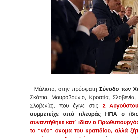
Μάλιστα, στην πρόσφατη
Σύνοδο των Χ
Σκόπια, Μαυροβούνιο, Κροατία, Σλοβενία,
Σλοβενία), που έγινε στις
2 Αυγούστο
συμμετείχε από πλευράς ΗΠΑ ο ίδ
συναντήθηκε κατ΄ ιδίαν ο Πρωθυπουργός
το "νέο" όνομα του κρατιδίου, αλλά ζή