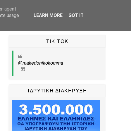
er-agent
UBE
TIKTOK
PINTEREST
ΕΠΙΚΟΙΝΩΝΙΑ
rate usage
LEARN MORE
GOT IT
TIK TOK
@makedonikokomma
ΙΔΡΥΤΙΚΗ ΔΙΑΚΗΡΥΞΗ