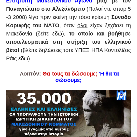
Επιτροπή Μακεδονικού Αγώνα
μαζί με τον
Παναγιώτατο στο Αλεξάνδρειο
(Παλαί ντε σπορ 5
-3 2008) λίγο πριν εκείνη την τόσο κρίσιμη
Σύνοδο
Κορυφής του ΝΑΤΟ
, όταν
όλοι
είχαν ξεχάσει τη
Μακεδονία (δείτε
εδώ
),
το οποίο και βοήθησε
αποτελεσματικά στη στήριξη του ελληνικού
βέτο!
(βλέπε δηλώσεις τότε ΥΠΕΞ ΗΠΑ Κοντολίζας
Ράις
εδώ
)
Λοιπόν;
Θ
α τους τα δώσουμε;
Ή θα τα
σώσουμε;