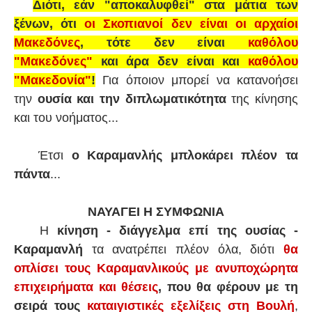
Διότι, εάν "αποκαλυφθεί" στα μάτια των
ξένων, ότι
οι Σκοπιανοί δεν είναι οι αρχαίοι
Μακεδόνες
, τότε δεν είναι
καθόλου
"Μακεδόνες"
και άρα δεν είναι και
καθόλου
"Μακεδονία"
!
Για όποιον μπορεί να κατανοήσει
την
ουσία και την διπλωματικότητα
της κίνησης
και του νοήματος...
Έτσι
ο Καραμανλής μπλοκάρει πλέον τα
πάντα
...
ΝΑΥΑΓΕΙ Η ΣΥΜΦΩΝΙΑ
Η
κίνηση - διάγγελμα επί της ουσίας -
Καραμανλή
τα ανατρέπει πλέον όλα, διότι
θα
οπλίσει τους Καραμανλικούς με ανυποχώρητα
επιχειρήματα και θέσεις
, που θα φέρουν με τη
σειρά τους
καταιγιστικές εξελίξεις στη Βουλή
,