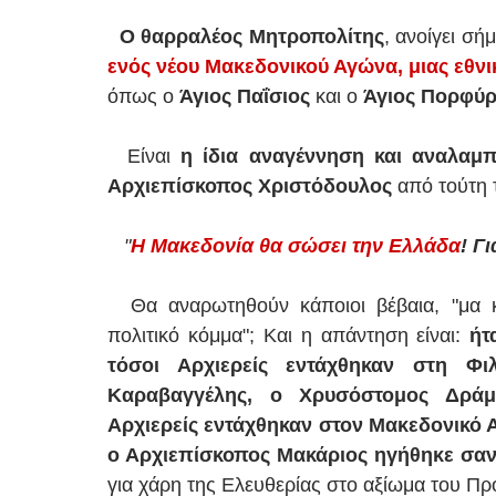
Ο θαρραλέος Μητροπολίτης
, ανοίγει σή
ενός νέου Μακεδονικού Αγώνα, μιας εθν
όπως ο
Άγιος Παΐσιος
και ο
Άγιος Πορφύρ
Είναι
η ίδια αναγέννηση και αναλαμπ
Αρχιεπίσκοπος Χριστόδουλος
από τούτη τ
"
Η Μακεδονία θα σώσει την Ελλάδα
! Γ
Θα αναρωτηθούν κάποιοι βέβαια, "μα κα
πολιτικό κόμμα"; Και η απάντηση είναι:
ήτ
τόσοι Αρχιερείς εντάχθηκαν στη Φι
Καραβαγγέλης, ο Χρυσόστομος Δράμα
Αρχιερείς εντάχθηκαν στον Μακεδονικό 
ο Αρχιεπίσκοπος Μακάριος ηγήθηκε σα
για χάρη της Ελευθερίας στο αξίωμα του Π