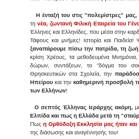
Η ένταξή του στις "πολεμίστρες" μας,
τη
νέα,
ζωντανή Φιλική Εταιρεία του Γέν
Έλληνες και Ελληνίδες, που μέσα στην καρ
Τάφους και μνήμες! Ιστορία και Παιδεία!
ξαναπάρουμε πίσω την πατρίδα, τη ζωή
κρίση Χρέους, τα μεθοδευμένα Μνημόνια, τ
δώρων, συντάξεων, το "δόγμα του σο
Θρησκευτικών στα Σχολεία, την
παράδοσ
Ηπείρου
και την
καθημερινή προσβολή τη
των Ελλήνων
!
Ο σεπτός Έλληνας Ιεράρχης ακόμη,
μα
Ελπίδα και πως η Ελλάδα μετά τη "στα
Πως
η Ορθόδοξη Εκκλησία μας ήταν και 
της διάσωσης και αναγέννησής του!