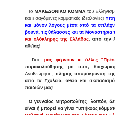
Το
ΜΑΚΕΔΟΝΙΚΟ ΚΟΜΜΑ
του Ελληνισμο
και εισαγόμενες κομματικές ιδεολογίες!
Υπηρ
και μόνον λόγους μέσα από τα σπλάχνα
βουνά, τις θάλασσες και τα Μοναστήρια
και ολόκληρης της Ελλάδας
,
από την λ
αθεΐας
!
Γιατί
μας φέρνουν κι άλλες "Πρέσ
παρακολούθησης με τσιπ, διαχωρι
Αναθεώρηση,
πλήρης απομάκρυνση της 
από τα Σχολεία, αθεΐα και σκοταδισμ
παιδιών μας
!
Ο γενναίος Μητροπολίτης λοιπόν, δε
είναι ή μπορεί να γίνει "υπήκοος κόμμα