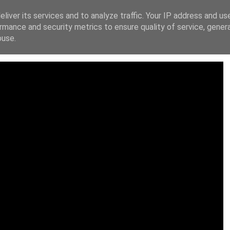
liver its services and to analyze traffic. Your IP address and us
ΙΚΗ ΔΙΑΚΗΡΥΞΗ
FACEBOOK
X
INSTAGRAM
YOUT
rmance and security metrics to ensure quality of service, gene
buse.