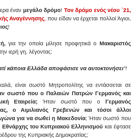
μερα έναν
μεγάλο δρόμο
!
Τον δρόμο ενός νέου ΄21,
ικής Αναγέννησης
,
που είδαν να έρχεται πολλοί Άγιοι,
ιος
!
ή,
για την οποία μίλησε προφητικά ο
Μακαριστός
ην ιερή γη, λέγοντας:
ιατί κάποια Ελλάδα αποφάσισε να αυτοκτονήσει
"!
λά, είναι σωστό Μητροπολίτης να εντάσσεται σε
αν σωστό που ο Παλαιών Πατρών Γερμανός και
λική Εταιρεία;
Ήταν σωστό που ο
Γερμανός
ς, ο Αιμιλιανός Γρεβενών και τόσοι άλλοι
Αγώνα για να σωθεί η Μακεδονία
; Ήταν σωστό που
ν Εθνάρχης του Κυπριακού Ελληνισμού
και έφτασε
ροέδρου της Κυπριακής Δημοκρατίας;