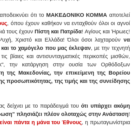
αποδεικνύει ότι το
ΜΑΚΕΔΟΝΙΚΟ ΚΟΜΜΑ
αποτελεί
ους
, όπου έχουν καθήκον να ενταχθούν όλοι οι αγνοί
διά τους έχουν
Πίστη και Πατρίδα
! Αγίους και Ήρωες!
 Ψυχή, Χριστό και Ελλάδα! Όλοι όσοι λαχταρούν
να
 και το χαμόγελο που μας έκλεψαν
, με την τεχνητή
ις βίαιες και αντισυνταγματικές περικοπές μισθών,
κ", την κατάργηση στην ουσία των Ορθόδοξων
η της Μακεδονίας, την επικείμενη της Βορείου
ς προσωπικότητας, της τιμής και της συνείδησης
ς δείχνει με το παράδειγμά του
ότι υπάρχει ακόμη
ύρωση" πλησιάζει πλέον ολοταχώς στην Ανάσταση
!
είναι
πάντα
η μάνα του Έθνους
, η πρωταγωνίστρια