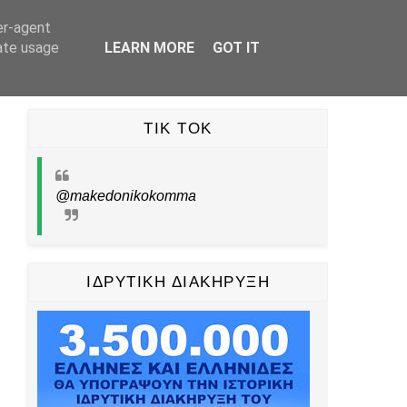
er-agent
UBE
TIKTOK
PINTEREST
ΕΠΙΚΟΙΝΩΝΙΑ
rate usage
LEARN MORE
GOT IT
TIK TOK
@makedonikokomma
ΙΔΡΥΤΙΚΗ ΔΙΑΚΗΡΥΞΗ