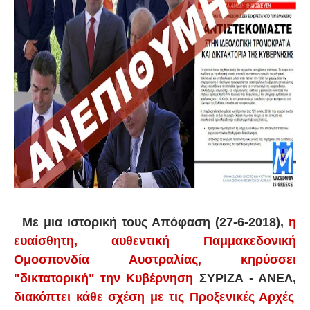
Με μια ιστορική τους Απόφαση (27-6-2018),
η
ευαίσθητη, αυθεντική Παμμακεδονική
Ομοσπονδία Αυστραλίας, κηρύσσει
"δικτατορική" την Κυβέρνηση
ΣΥΡΙΖΑ - ΑΝΕΛ,
διακόπτει κάθε σχέση με τις Προξενικές Αρχές