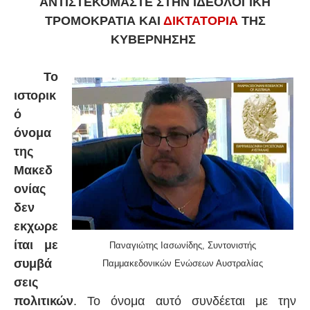
ΑΝΤΙΣΤΕΚΟΜΑΣΤΕ ΣΤΗΝ ΙΔΕΟΛΟΓΙΚΗ
ΤΡΟΜΟΚΡΑΤΙΑ ΚΑΙ
ΔΙΚΤΑΤΟΡΙΑ
ΤΗΣ
ΚΥΒΕΡΝΗΣΗΣ
Το
ιστορικ
ό
όνομα
της
Μακεδ
ονίας
δεν
εκχωρε
ίται με
Παναγιώτης Ιασωνίδης, Συντονιστής
συμβά
Παμμακεδονικών
Ενώσεων Αυστραλίας
σεις
πολιτικών
. Το όνομα αυτό συνδέεται με την