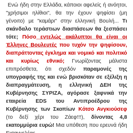
Ενώ ήδη στην Ελλάδα, κάποιοι αφελείς ή ανόητοι,
"χρήσιμοι ηλίθιοι", θα την έχουν ψηφίσει (μη
γένοιτο) με "καμάρι" στην ελληνική Βουλή...
Τι
σκάνδαλο τεράστιων διαστάσεων θα ξεσπάσει
τότε;
Πόσο
εντελώς ακάλυπτοι θα είναι οι
Έλληνες Βουλευτές
που τυχόν την ψηφίσουν,
διαπράττοντας έγκλημα και νομικό και πολιτικό
και κυρίως εθνικό;
Γνωρίζοντας μάλιστα
επιπρόσθετα, ότι σχεδόν
παραμονές της
υπογραφής της και ενώ βρισκόταν σε εξέλιξη η
διαπραγμάτευση, η
ελληνική ΔΕΗ της
Κυβέρνησης ΣΥΡΙΖΑ, αγόρασε ξαφνικά την
εταιρεία EDS του Αντιπροέδρου της
Κυβέρνησης των Σκοπίων
Κότσο Ανγκιούσεφ
(το δεξί χέρι του Ζάεφ!!!),
δίνοντας 4,8
εκατομμύρια ευρώ!
Μια υπόθεση που ερευνά ήδη
Εισαγγελέας...