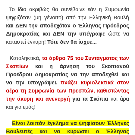
Το ίδιο ακριβώς θα συνέβαινε εάν η Συμφωνία
ψηφιζόταν (μη γένοιτο) από την Ελληνική Βουλή
και ΔΕΝ την αποδεχόταν ο Έλληνας Πρόεδρος
Δημοκρατίας
και ΔΕΝ την υπέγραφε
ώστε να
καταστεί έγκυρη!
Τότε δεν θα ίσχυε...
Καταληκτικά,
το άρθρο 75 του Συντάγματος των
Σκοπίων
και η άρνηση του Σκοπιανού
Προέδρου Δημοκρατίας να την αποδεχθεί και
να την υπογράψει,
τινάζει κυριολεκτικά στον
αέρα τη Συμφωνία των Πρεσπών, καθιστώντας
την άκυρη και ανενεργή
για τα Σκόπια
και άρα
και για εμάς!
Είναι λοιπόν έγκλημα να ψηφίσουν Έλληνες
Βουλευτές και να κυρώσει ο Έλληνας