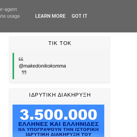
er-agent
UBE
TIKTOK
PINTEREST
ΕΠΙΚΟΙΝΩΝΙΑ
rate usage
LEARN MORE
GOT IT
TIK TOK
@makedonikokomma
ΙΔΡΥΤΙΚΗ ΔΙΑΚΗΡΥΞΗ