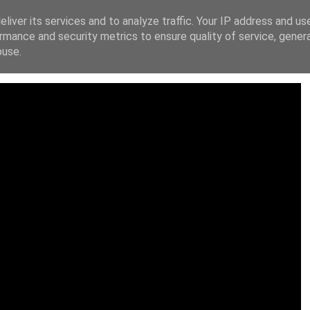
liver its services and to analyze traffic. Your IP address and us
ΙΚΗ ΔΙΑΚΗΡΥΞΗ
FACEBOOK
X
INSTAGRAM
YOUT
rmance and security metrics to ensure quality of service, gene
buse.