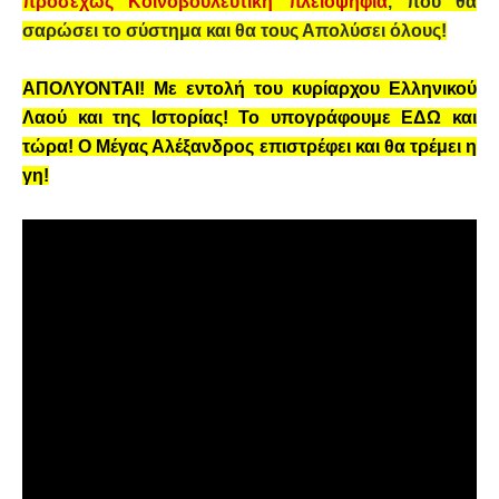
προσεχώς Κοινοβουλευτική πλειοψηφία
, που θα
σαρώσει το σύστημα και θα τους Απολύσει όλους!
ΑΠΟΛΥΟΝΤΑΙ! Με εντολή του κυρίαρχου Ελληνικού
Λαού και της Ιστορίας! Το υπογράφουμε ΕΔΩ και
τώρα! Ο Μέγας Αλέξανδρος επιστρέφει και θα τρέμει η
γη!