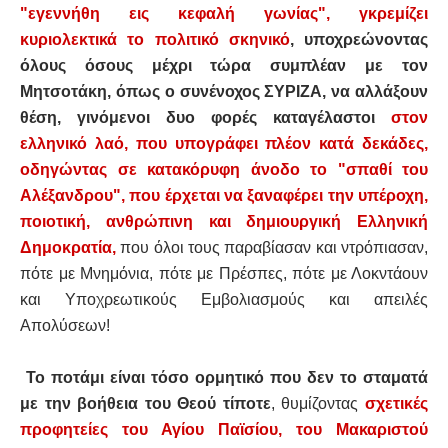
"εγεννήθη εις κεφαλή γωνίας", γκρεμίζει
κυριολεκτικά το πολιτικό σκηνικό
, υποχρεώνοντας
όλους όσους μέχρι τώρα συμπλέαν με τον
Μητσοτάκη, όπως ο συνένοχος ΣΥΡΙΖΑ, να αλλάξουν
θέση, γινόμενοι δυο φορές καταγέλαστοι
στον
ελληνικό λαό, που υπογράφει πλέον κατά δεκάδες,
οδηγώντας σε κατακόρυφη άνοδο το "σπαθί του
Αλέξανδρου", που έρχεται να ξαναφέρει την υπέροχη,
ποιοτική, ανθρώπινη και δημιουργική Ελληνική
Δημοκρατία,
που όλοι τους παραβίασαν και ντρόπιασαν,
πότε με Μνημόνια, πότε με Πρέσπες, πότε με Λοκντάουν
και Υποχρεωτικούς Εμβολιασμούς και απειλές
Απολύσεων!
Το ποτάμι είναι τόσο ορμητικό που δεν το σταματά
με την βοήθεια του Θεού τίποτε
, θυμίζοντας
σχετικές
προφητείες του Αγίου Παϊσίου, του Μακαριστού