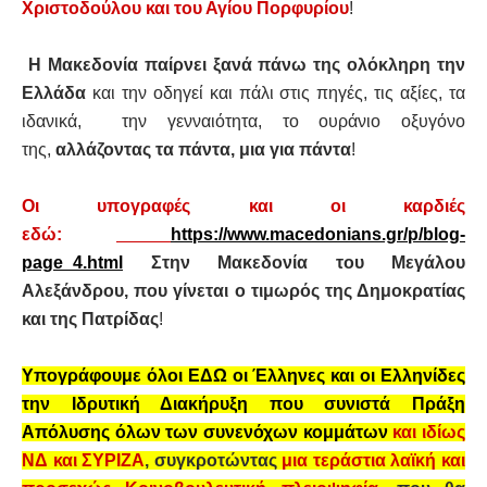
Χριστοδούλου και του Αγίου Πορφυρίου
!
Η Μακεδονία παίρνει ξανά πάνω της ολόκληρη την
Ελλάδα
και την οδηγεί και πάλι στις πηγές, τις αξίες, τα
ιδανικά, την γενναιότητα, το ουράνιο οξυγόνο
της,
αλλάζοντας τα πάντα, μια για πάντα
!
Οι υπογραφές και οι καρδιές
εδώ:
https://www.macedonians.gr/p/blog-
page_4.html
Στην Μακεδονία του Μεγάλου
Αλεξάνδρου, που γίνεται ο τιμωρός της Δημοκρατίας
και της Πατρίδας
!
Υπογράφουμε όλοι ΕΔΩ οι Έλληνες και οι Ελληνίδες
την Ιδρυτική Διακήρυξη που συνιστά Πράξη
Απόλυσης όλων των συνενόχων κομμάτων
και ιδίως
ΝΔ και ΣΥΡΙΖΑ
, συγκροτώντας
μια τεράστια λαϊκή και