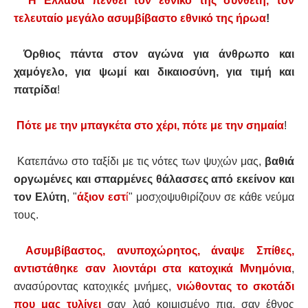
Η Ελλάδα πενθεί τον εθνικό της συνθέτη, τον
τελευταίο μεγάλο ασυμβίβαστο εθνικό της ήρωα
!
Όρθιος πάντα στον αγώνα για άνθρωπο και
χαμόγελο, για ψωμί και δικαιοσύνη, για τιμή και
πατρίδα
!
Πότε με την μπαγκέτα στο χέρι, πότε με την σημαία
!
Κατεπάνω στο ταξίδι με τις νότες των ψυχών μας,
βαθιά
οργωμένες και σπαρμένες θάλασσες από εκείνον και
τον Ελύτη
, "
άξιον εστ
ί
" μοσχοψυθιρίζουν σε κάθε νεύμα
τους.
Ασυμβίβαστος, ανυποχώρητος, άναψε Σπίθες,
αντιστάθηκε σαν λιοντάρι στα κατοχικά Μνημόνια
,
ανασύροντας κατοχικές μνήμες,
νιώθοντας το σκοτάδι
που μας τυλίγει
σαν λαό κοιμισμένο πια, σαν έθνος