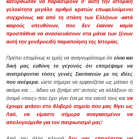
κατόρθωσαν να παρασύρουν σ’ αυτή την ιστορική
γελοιότητα μεγάλο αριθμό κρατών επωφελούμενοι
συγχρόνως και από τη στάση των Ελλήνων -κατά
καιρούς υπευθύνων, που δεν έκαναν καμία
προσπάθεια να ανασκευάσουν στα μάτια των ξένων
αυτή την χονδροειδή παραποίηση της Ιστορίας.
Πρέπει επομένως κι εμείς να αναγνωρίσουμε ότι
είναι και
δική μας ευθύνη το γεγονός ότι επιτρέψαμε να
ανατρέφονται τόσες γενιές Σκοπιανών με τις ιδέες
που ανέφερα
, ώστε σήμερα να εμφανίζεται ως μάταιο ή
ακόμα και … άδικο να ζητάμε απ’ αυτούς να αλλάξουν το
όνομά «τους» που έχει γίνει ένα με τον εαυτό τους και
να
έχουμε φτάσει στο θλιβερό σημείο που μας θίγει ως
Λαό, να είμαστε σήμερα αναγκασμένοι να
απολογούμεθα για τον πατριωτισμό μας
!
Από την άλλη πλευρά
δεν μας επιτρέπεται να