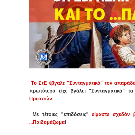
Το ΣτΕ έβγαλε "Συνταγματικό" τον απαράδ
πρωτύτερα είχε βγάλει "Συνταγματικά" τ
Πρεσπών
...
Με τέτοιες "επιδόσεις"
είμαστε σχεδόν β
...Παιδομάζωμα
!