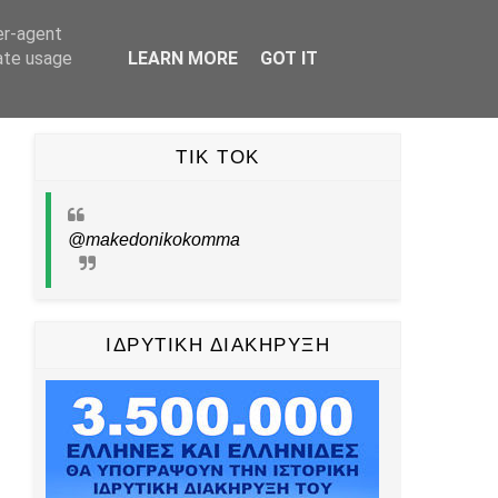
er-agent
UBE
TIKTOK
PINTEREST
ΕΠΙΚΟΙΝΩΝΙΑ
rate usage
LEARN MORE
GOT IT
TIK TOK
@makedonikokomma
ΙΔΡΥΤΙΚΗ ΔΙΑΚΗΡΥΞΗ