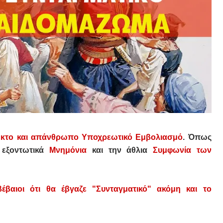
εκτο και απάνθρωπο Υποχρεωτικό Εμβολιασμό
. Όπως
α εξοντωτικά
Μνημόνια
και την άθλια
Συμφωνία των
έβαιοι ότι θα έβγαζε "Συνταγματικό" ακόμη και το