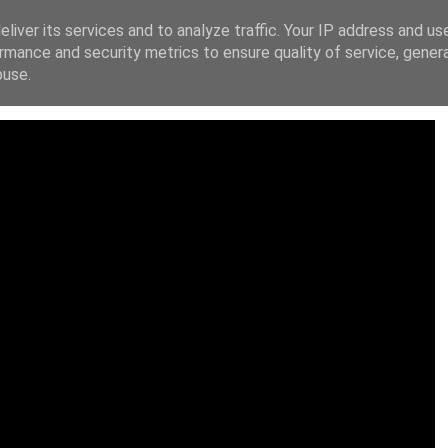
liver its services and to analyze traffic. Your IP address and us
ΙΚΗ ΔΙΑΚΗΡΥΞΗ
FACEBOOK
X
INSTAGRAM
YOUT
rmance and security metrics to ensure quality of service, gene
buse.